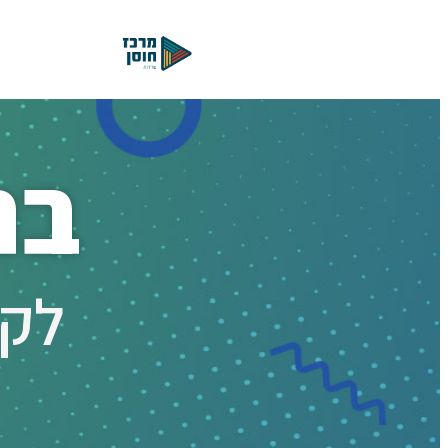
בר
לקמ